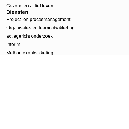
Gezond en actief leven
Diensten
Project- en procesmanagement
Organisatie- en teamontwikkeling
actiegericht onderzoek
Interim
Methodiekontwikkeling
Impactmonitoring
Contact
info@jso.nl
085 007 05 08
Zuid-Hollandlaan 7
2596 AL Den Haag
LinkedIn