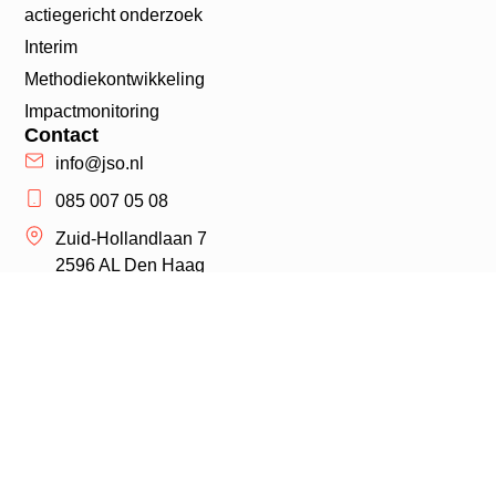
actiegericht onderzoek
Interim
Methodiekontwikkeling
Impactmonitoring
Contact
info@jso.nl
085 007 05 08
Zuid-Hollandlaan 7
2596 AL Den Haag
LinkedIn
Inschrijven nieuwsbrief
JSO © 2026
Algemene voorwaarden
Privacyverklaring
Klachtenregeling