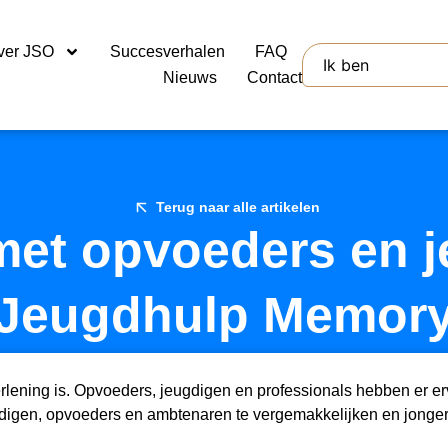
ver JSO
Succesverhalen
FAQ
Nieuws
Contact
Terug naar alle artikelen
t opvoeders en j
Jeugdhulp Memor
rlening is. Opvoeders, jeugdigen en professionals hebben er 
igen, opvoeders en ambtenaren te vergemakkelijken en jongeren