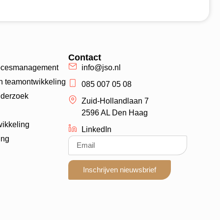
Contact
procesmanagement
info@jso.nl
en teamontwikkeling
085 007 05 08
nderzoek
Zuid-Hollandlaan 7
2596 AL Den Haag
ikkeling
LinkedIn
ing
Inschrijven nieuwsbrief