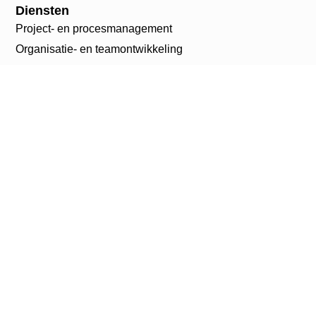
Diensten
Project- en procesmanagement
Organisatie- en teamontwikkeling
actiegericht onderzoek
Interim
Methodiekontwikkeling
Impactmonitoring
Contact
info@jso.nl
085 007 05 08
Zuid-Hollandlaan 7
2596 AL Den Haag
LinkedIn
Inschrijven nieuwsbrief